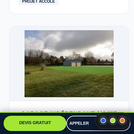
PROJET ACCOLÉ
GARAGE INDÉPENDANT (40 M²)
DEVIS GRATUIT
APPELER
Détails :
Réseau élec, évacuation, permis de
construire