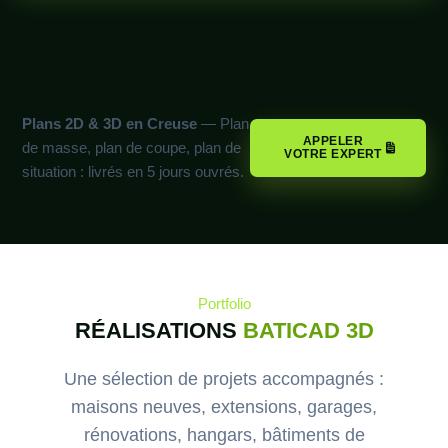
Plans 2D & 3D en Creuse
— Plan
APPELER
de masse, plan de coupe, plan de
VOTRE EXPERT
situation : livrés en 5 jours ouvrés.
Portfolio
RÉALISATIONS
BATICAD 3D
Une sélection de projets accompagnés :
maisons neuves, extensions, garages,
rénovations, hangars, bâtiments de