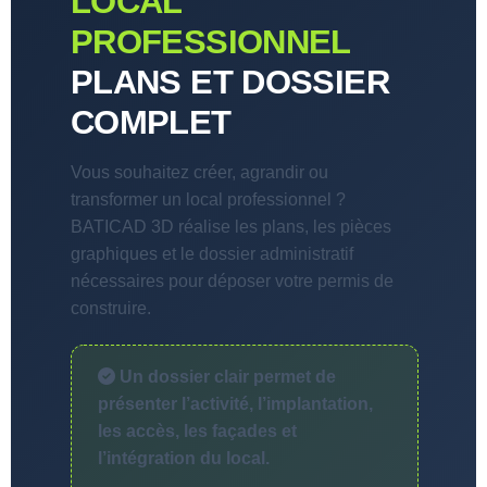
LOCAL
PROFESSIONNEL
PLANS ET DOSSIER
COMPLET
Vous souhaitez créer, agrandir ou
transformer un local professionnel ?
BATICAD 3D réalise les plans, les pièces
graphiques et le dossier administratif
nécessaires pour déposer votre permis de
construire.
Un dossier clair permet de
présenter l’activité, l’implantation,
les accès, les façades et
l’intégration du local.