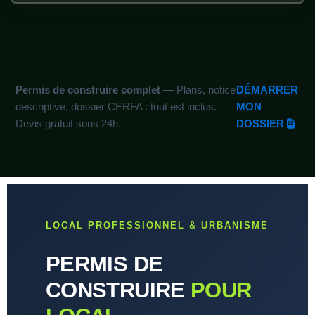
Permis de construire complet
— Plans, notice
DÉMARRER
descriptive, dossier CERFA : tout est inclus.
MON
Devis gratuit sous 24h.
DOSSIER
LOCAL PROFESSIONNEL & URBANISME
PERMIS DE
CONSTRUIRE
POUR