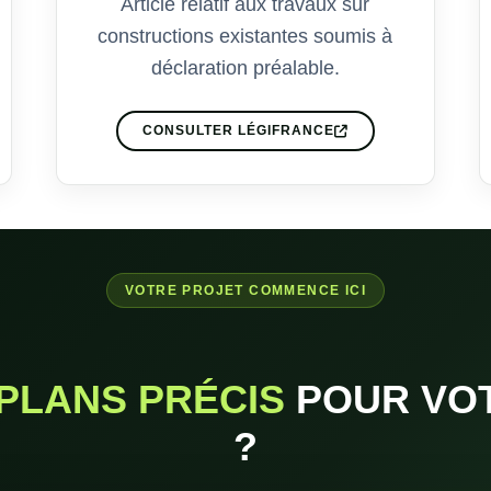
Article relatif aux travaux sur
constructions existantes soumis à
déclaration préalable.
CONSULTER LÉGIFRANCE
VOTRE PROJET COMMENCE ICI
PLANS PRÉCIS
POUR VO
?