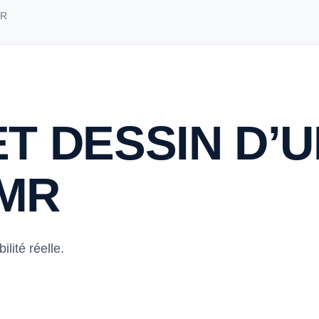
MR
T DESSIN D’
MR
lité réelle.